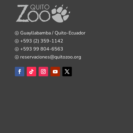
Guayllabamba / Quito-Ecuador
P
+593 (2) 359-1142
P
+593 99 804-6563
P
reservaciones@quitozoo.org
P