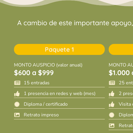
A cambio de este importante apoyo, 
Paquete 1
MONTO AUSPICIO (valor anual)
MONTO AUS
$600 a $999
$1.000 
15 entradas
25 ent


1 presencia en redes y web (mes)
2 pres


Diploma / certificado
Visita 


Retrato impreso
Diplom


Retrat
