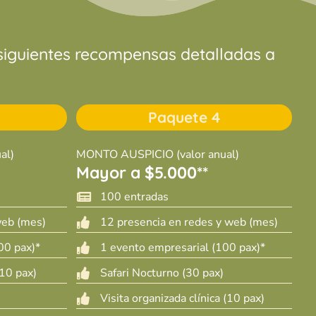
 siguientes recompensas detalladas a
Paquete 4
al)
MONTO AUSPICIO (valor anual)
Mayor a $5.000**
100 entradas

web (mes)
12 presencia en redes y web (mes)

00 pax)*
1 evento empresarial (100 pax)*

(10 pax)
Safari Nocturno (30 pax)

Visita organizada clínica (10 pax)
