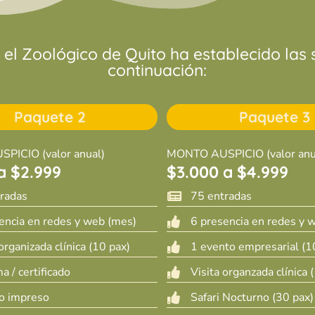
el Zoológico de Quito ha establecido las
continuación:
Paquete 2
Paquete 3
PICIO (valor anual)
MONTO AUSPICIO (valor anu
a $2.999
$3.000 a $4.999
radas
75 entradas

encia en redes y web (mes)
6 presencia en redes y 

organizada clínica (10 pax)
1 evento empresarial (1

a / certificado
Visita organzada clínica 

o impreso
Safari Nocturno (30 pax)
